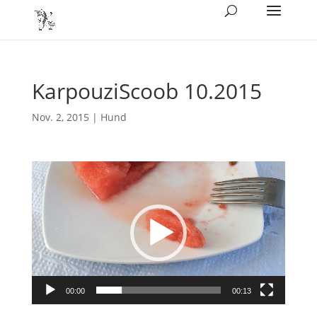
KarpouziScoob 10.2015
Nov. 2, 2015
|
Hund
Video-
Player
00:00
00:13