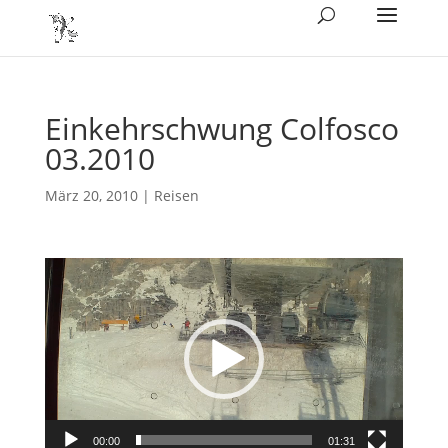
Einkehrschwung Colfosco
03.2010
März 20, 2010
|
Reisen
Video-
Player
00:00
01:31